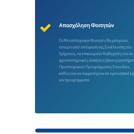
Απασχόληση Φοιτητών
Οι Μεταπτυχιακοί Φοιτητές θα μπορούν,
ύστερα από απόφαση της Συνέλευσης του
Τμήματος, να επικουρούν Καθηγητές του σε
φροντιστηριακές ασκήσεις ή/και εργαστήρια
Προπτυχιακού Προγράμματος Σπουδών,
καθώς και να συμμετέχουν σε ερευνητικά έ
και προγράμματα.