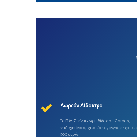
Δωρεάν Δίδακτρα
Το Π.Μ.Σ. είναι χωρίς δίδακτρα.Ωστόσο,
υπάρχει ένα αρχικό κόστος εγγραφής ίσο μ
500 ευρώ.