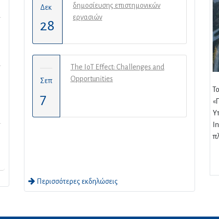
δημοσίευσης επιστημονικών
Δεκ
εργασιών
28
The IoT Effect: Challenges and
Opportunities
Σεπ
Τ
7
«
Υ
I
π
Περισσότερες εκδηλώσεις