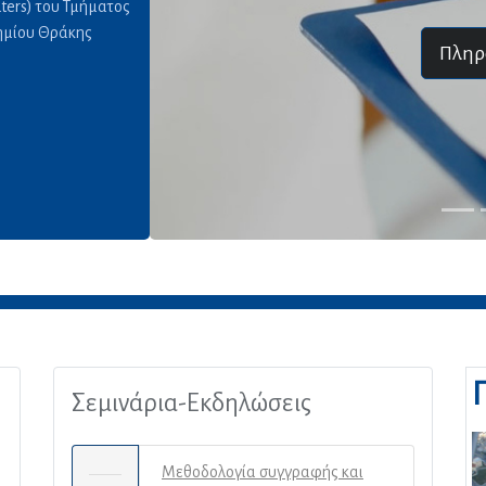
ters) του Τμήματος
ημίου Θράκης
Πληροφορίες
Σεμινάρια-Εκδηλώσεις
Μεθοδολογία συγγραφής και