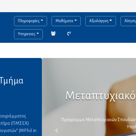
Πληροφορίες
Μαθήματα
Αξιολόγηση
Αίτηση
Υπηρεσιες
 Τμήμα
Μεταπτυχιακό της 
Προγράμματος
Πρόγραμμα Μεταπτυχιακών Σπουδών Ερευνητικού
κτήρα (ΠΜΣΕΧ)
Υπολογιστών
ογιστών” (MPhil in
Previous