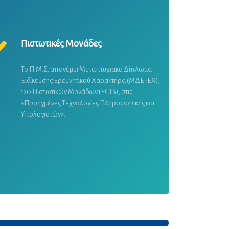
Πιστωτικές Μονάδες
Το Π.Μ.Σ. απονέμει Μεταπτυχιακό Δίπλωμα
Ειδίκευσης Ερευνητικού Χαρακτήρα (ΜΔΕ-ΕΧ),
120 Πιστωτικών Μονάδων (ECTS), στις
«Προηγμένες Τεχνολογίες Πληροφορικής και
Υπολογιστών».