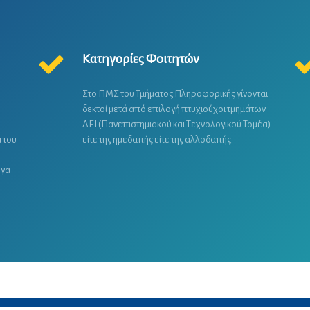
Κατηγορίες Φοιτητών
Στο ΠΜΣ του Τμήματος Πληροφορικής γίνονται
δεκτοί μετά από επιλογή πτυχιούχοι τμημάτων
ΑΕΙ (Πανεπιστημιακού και Τεχνολογικού Τομέα)
 του
είτε της ημεδαπής είτε της αλλοδαπής.
ργα