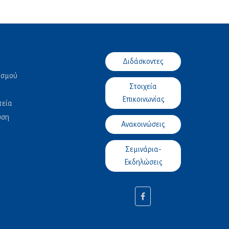
Διδάσκοντες
ασμού
Στοιχεία
Επικοινωνίας
τεία
υση
Ανακοινώσεις
Σεμινάρια-
Εκδηλώσεις