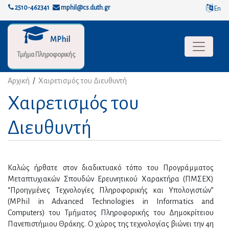
2510-462341
mphil@cs.duth.gr
En
MPhil
Toggle na
Τμήμα Πληροφορικής
Αρχική
/
Χαιρετισμός του Διευθυντή
Χαιρετισμός του
Διευθυντή
Καλώς ήρθατε στον διαδικτυακό τόπο του Προγράμματος
Μεταπτυχιακών Σπουδών Ερευνητικού Χαρακτήρα (ΠΜΣΕΧ)
“Προηγμένες Τεχνολογίες Πληροφορικής και Υπολογιστών”
(MPhil in Advanced Technologies in Informatics and
Computers) του Τμήματος Πληροφορικής του Δημοκρίτειου
Πανεπιστήμιου Θράκης. Ο χώρος της τεχνολογίας βιώνει την 4η