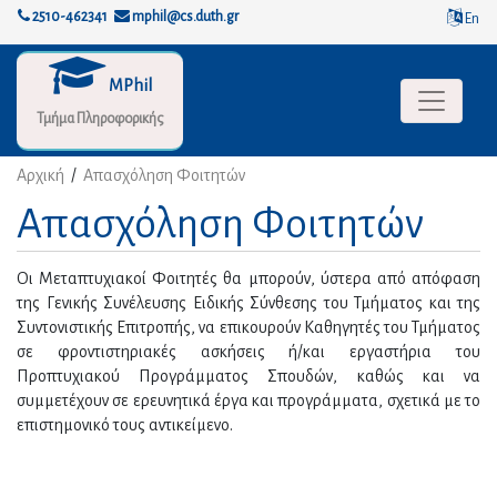
2510-462341
mphil@cs.duth.gr
En
MPhil
Toggle na
Τμήμα Πληροφορικής
Αρχική
/
Απασχόληση Φοιτητών
Απασχόληση Φοιτητών
Οι Μεταπτυχιακοί Φοιτητές θα μπορούν, ύστερα από απόφαση
της Γενικής Συνέλευσης Ειδικής Σύνθεσης του Τμήματος και της
Συντονιστικής Επιτροπής, να επικουρούν Καθηγητές του Τμήματος
σε φροντιστηριακές ασκήσεις ή/και εργαστήρια του
Προπτυχιακού Προγράμματος Σπουδών, καθώς και να
συμμετέχουν σε ερευνητικά έργα και προγράμματα, σχετικά με το
επιστημονικό τους αντικείμενο.