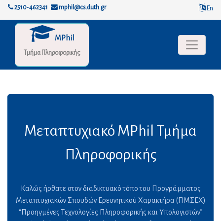
2510-462341
mphil@cs.duth.gr
En
MPhil
Toggle na
Τμήμα Πληροφορικής
Μεταπτυχιακό MPhil Τμήμα
Πληροφορικής
Καλώς ήρθατε στον διαδικτυακό τόπο του Προγράμματος
Μεταπτυχιακών Σπουδών Ερευνητικού Χαρακτήρα (ΠΜΣΕΧ)
“Προηγμένες Τεχνολογίες Πληροφορικής και Υπολογιστών”