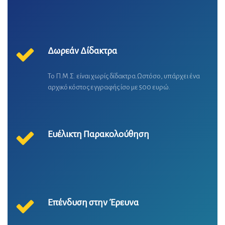
πλεονεκτήματα.
Δωρεάν Δίδακτρα
Το Π.Μ.Σ. είναι χωρίς δίδακτρα.Ωστόσο, υπάρχει ένα
αρχικό κόστος εγγραφής ίσο με 500 ευρώ.
Ευέλικτη Παρακολούθηση
Επένδυση στην Έρευνα