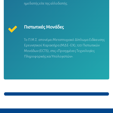
(Πανεπιστημιακού και Τεχνολογικού Τομέα) είτε της
ημεδαπής είτε της αλλοδαπής.
Πιστωτικές Μονάδες
Το Π.Μ.Σ. απονέμει Μεταπτυχιακό Δίπλωμα Ειδίκευσης
Ερευνητικού Χαρακτήρα (ΜΔΕ-ΕΧ), 120 Πιστωτικών
Μονάδων (ECTS), στις «Προηγμένες Τεχνολογίες
Πληροφορικής και Υπολογιστών».